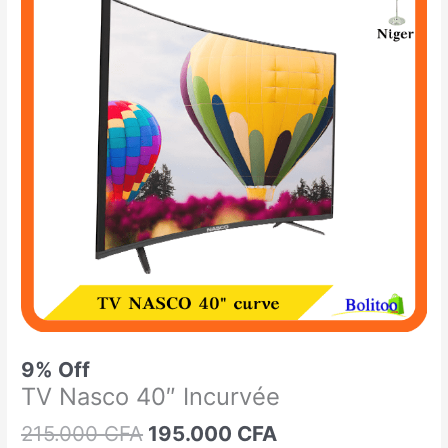
était :
est :
Nasco
215.000 CFA.
195.000 CFA.
40"
Incurvée
9% Off
TV Nasco 40″ Incurvée
215.000
CFA
195.000
CFA