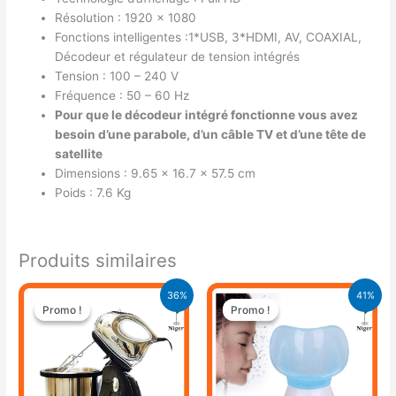
Résolution : 1920 x 1080
Fonctions intelligentes :1*USB, 3*HDMI, AV, COAXIAL,
Décodeur et régulateur de tension intégrés
Tension : 100 – 240 V
Fréquence : 50 – 60 Hz
Pour que le décodeur intégré fonctionne vous avez
besoin d’une parabole, d’un câble TV et d’une tête de
satellite
Dimensions : 9.65 x 16.7 x 57.5 cm
Poids : 7.6 Kg
Produits similaires
Le
Le
Le
Le
36%
41%
prix
prix
prix
prix
Promo !
Promo !
Promo !
Promo !
initial
actuel
initial
actuel
était :
est :
était :
est :
34.400 CFA.
22.000 CFA.
16.900 CFA.
9.900 CFA.