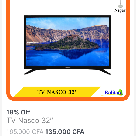
était :
est :
Nasco
165.000 CFA.
135.000 CFA.
32"
18% Off
TV Nasco 32″
165.000
CFA
135.000
CFA