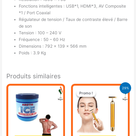
Fonctions intelligentes : USB*1, HDMI*3, AV Composite
*1 / Port Coaxial
Régulateur de tension / Taux de contraste élevé / Barre
de son
Tension : 100 – 240 V
Fréquence : 50 – 60 Hz
Dimensions : 792 x 139 x 566 mm
Poids : 3.9 Kg
Produits similaires
Le
Le
29%
prix
prix
Promo !
Promo !
initial
actuel
était :
est :
11.900 CFA.
8.500 CFA.