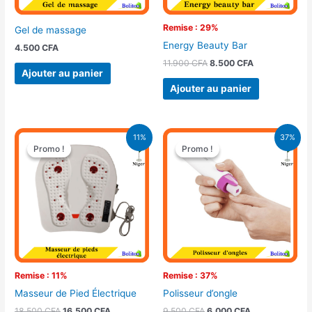
Remise : 29%
Gel de massage
Energy Beauty Bar
4.500
CFA
11.900
CFA
8.500
CFA
Ajouter au panier
Ajouter au panier
Le
Le
Le
Le
11%
37%
prix
prix
prix
prix
Promo !
Promo !
Promo !
Promo !
initial
actuel
initial
actuel
était :
est :
était :
est :
18.500 CFA.
16.500 CFA.
9.500 CFA.
6.000 CFA.
Remise : 11%
Remise : 37%
Masseur de Pied Électrique
Polisseur d’ongle
18.500
CFA
16.500
CFA
9.500
CFA
6.000
CFA