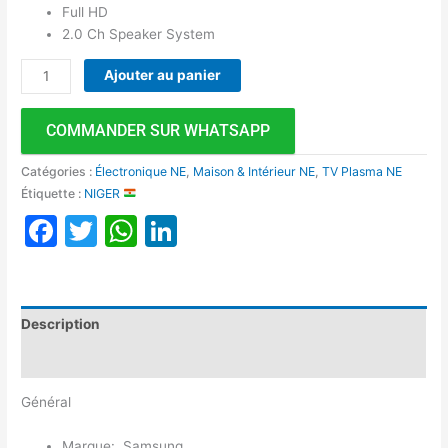
Full HD
2.0 Ch Speaker System
Ajouter au panier
COMMANDER SUR WHATSAPP
Catégories :
Électronique NE
,
Maison & Intérieur NE
,
TV Plasma NE
Étiquette :
NIGER
Facebook
Twitter
WhatsApp
LinkedIn
Description
Avis (0)
Général
Marque: Samsung