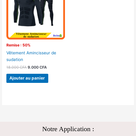
18.000 CFA.
9.000 CFA.
Remise : 50%
Vêtement Amincisseur de
sudation
18.000
CFA
9.000
CFA
Ajouter au panier
Notre Application :