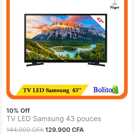
était :
est :
LED
144.900 CFA.
129.900 CFA.
Samsung
43
pouces
10% Off
TV LED Samsung 43 pouces
144.900
CFA
129.900
CFA