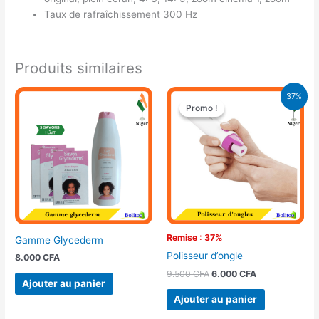
Taux de rafraîchissement 300 Hz
Produits similaires
Le
Le
37%
prix
prix
Promo !
Promo !
initial
actuel
était :
est :
9.500 CFA.
6.000 CFA.
Remise : 37%
Gamme Glycederm
Polisseur d’ongle
8.000
CFA
9.500
CFA
6.000
CFA
Ajouter au panier
Ajouter au panier