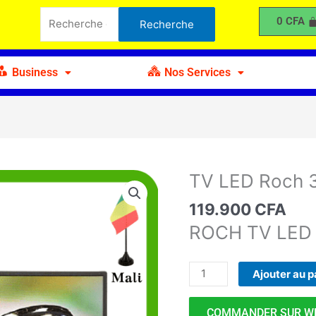
LED
Recherche
0
CFA
Recherche
Roch
pour :
32"
Business
Nos Services
TV LED Roch 
quantité
de
119.900
CFA
TV
ROCH TV LED 3
LED
Roch
32"
Ajouter au p
COMMANDER SUR W