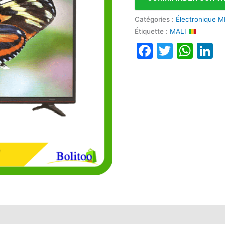
Catégories :
Électronique M
Étiquette :
MALI
Faceboo
Twitte
Wha
L