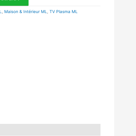
L
,
Maison & Intérieur ML
,
TV Plasma ML
k
r
tsApp
inkedIn