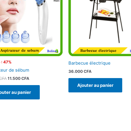
21.900 CFA.
11.500 CFA.
 : 47%
Barbecue électrique
teur de sébum
36.000
CFA
CFA
11.500
CFA
Ajouter au panier
outer au panier