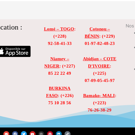
cation :
Nos 
Lomé – TOGO
:
Cotonou –
(+228)
BÉNIN
: (+229)
92-58-41-33
01-97-82-48-23
Niamey –
Abidjan – COTE
NIGER
: (+227)
D’IVOIRE
:
85 22 22 49
(+225)
07-09-05-45-97
BURKINA
FASO
: (+226)
Bamako- MALI
:
75 10 28 56
(+223)
76-26-38-29
E
F
T
Y
I
P
L
T
n
a
w
o
n
i
i
i