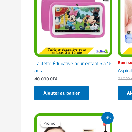
Remise
Tablette Éducative pour enfant 5 à 15
Aspira
ans
21.900
40.000
CFA
Aj
Ajouter au panier
Le
Le
14%
prix
prix
Promo !
Promo !
initial
actuel
était :
est :