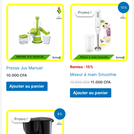
Le
Le
15%
prix
prix
Promo !
Promo !
initial
actuel
était :
est :
12.900 CFA.
11.000 CFA.
Remise : 15%
Presse Jus Manuel
Mixeur à main Smoothie
10.000
CFA
12.900
CFA
11.000
CFA
Ajouter au panier
Ajouter au panier
Le
Le
8%
prix
prix
Promo !
Promo !
initial
actuel
était :
est :
25.000 CFA.
23.000 CFA.