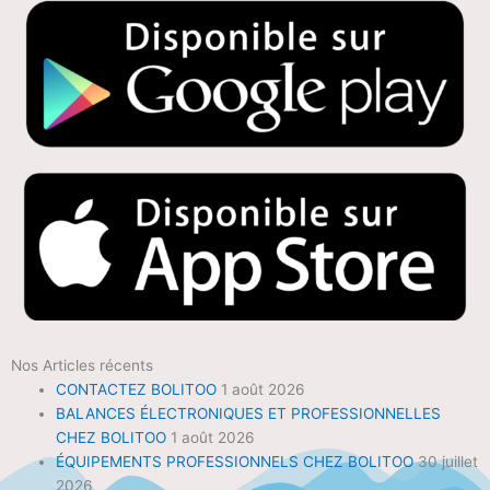
Nos Articles récents
CONTACTEZ BOLITOO
1 août 2026
BALANCES ÉLECTRONIQUES ET PROFESSIONNELLES
CHEZ BOLITOO
1 août 2026
ÉQUIPEMENTS PROFESSIONNELS CHEZ BOLITOO
30 juillet
2026