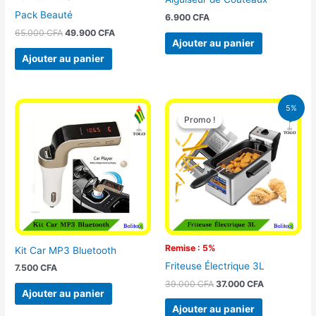
Pack Beauté
6.900
CFA
65.000
CFA
49.900
CFA
Ajouter au panier
Ajouter au panier
Le
Le
5%
prix
prix
Promo !
Promo !
initial
actuel
était :
est :
39.000 CFA.
37.000 CFA.
Remise : 5%
Kit Car MP3 Bluetooth
Friteuse Électrique 3L
7.500
CFA
39.000
CFA
37.000
CFA
Ajouter au panier
Ajouter au panier