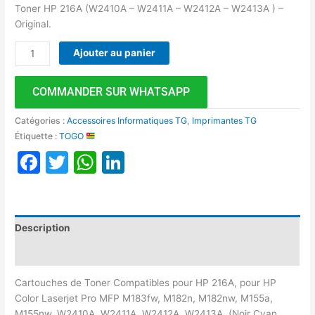
Toner HP 216A (W2410A – W2411A – W2412A – W2413A ) –
Original.
Ajouter au panier
COMMANDER SUR WHATSAPP
Catégories :
Accessoires Informatiques TG
,
Imprimantes TG
Étiquette :
TOGO
Facebook
Twitter
WhatsApp
LinkedIn
Description
Avis (0)
Cartouches de Toner Compatibles pour HP 216A, pour HP
Color Laserjet Pro MFP M183fw, M182n, M182nw, M155a,
M155nw, W2410A, W2411A, W2412A, W2413A, (Noir Cyan