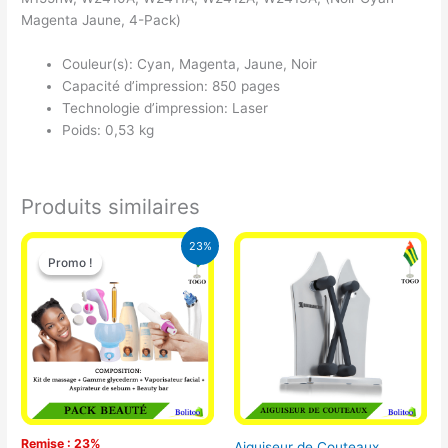
Magenta Jaune, 4-Pack)
Couleur(s): Cyan, Magenta, Jaune, Noir
Capacité d’impression: 850 pages
Technologie d’impression: Laser
Poids: 0,53 kg
Produits similaires
Le
Le
23%
prix
prix
Promo !
Promo !
initial
actuel
était :
est :
65.000 CFA.
49.900 CFA.
Remise : 23%
Aiguiseur de Couteaux