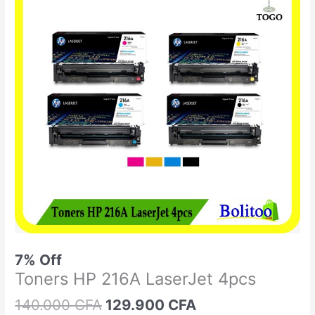
était :
est :
HP
140.000 CFA.
129.900 CFA.
216A
LaserJet
4pcs
7% Off
Toners HP 216A LaserJet 4pcs
140.000
CFA
129.900
CFA