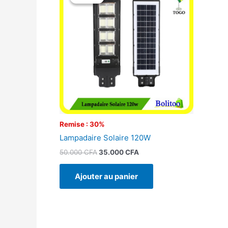
initial
actuel
était :
est :
50.000 CFA.
35.000 CFA.
Remise : 30%
Lampadaire Solaire 120W
50.000
CFA
35.000
CFA
Ajouter au panier