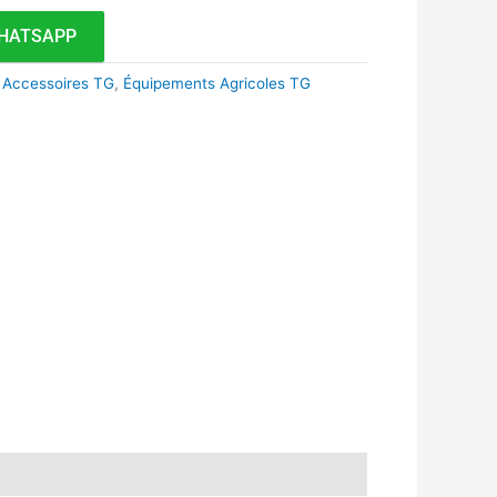
HATSAPP
 Accessoires TG
,
Équipements Agricoles TG
k
r
tsApp
inkedIn