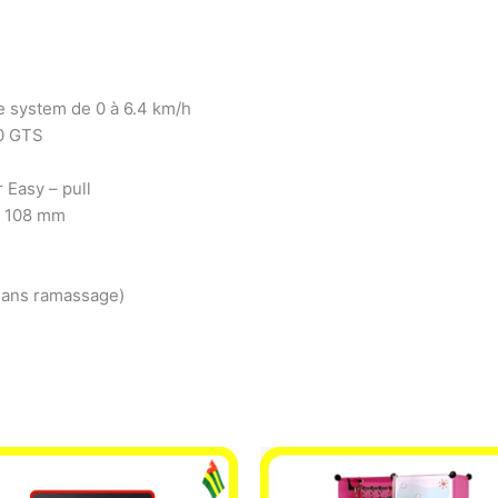
e system de 0 à 6.4 km/h
00 GTS
 Easy – pull
à 108 mm
sans ramassage)