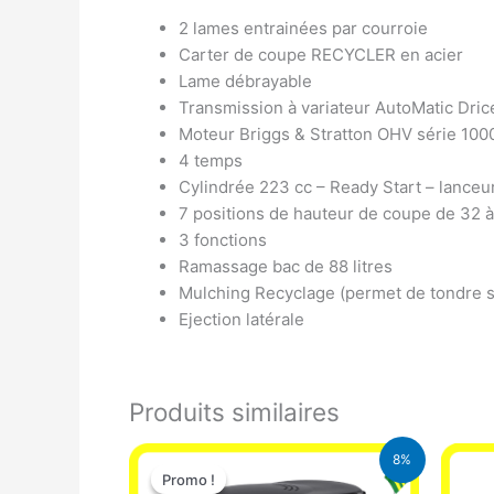
2 lames entrainées par courroie
Carter de coupe RECYCLER en acier
Lame débrayable
Transmission à variateur AutoMatic Dric
Moteur Briggs & Stratton OHV série 10
4 temps
Cylindrée 223 cc – Ready Start – lanceur
7 positions de hauteur de coupe de 32 
3 fonctions
Ramassage bac de 88 litres
Mulching Recyclage (permet de tondre 
Ejection latérale
Produits similaires
Le
Le
8%
prix
prix
Promo !
Promo !
initial
actuel