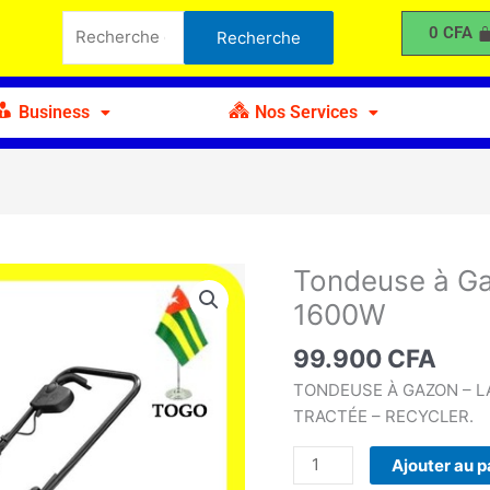
à
Recherche
0
CFA
Recherche
Gazon
pour :
Electrique
INGCO
Business
Nos Services
1600W
Tondeuse à Ga
quantité
de
1600W
Tondeuse
à
99.900
CFA
Gazon
TONDEUSE À GAZON – 
Electrique
TRACTÉE – RECYCLER.
INGCO
1600W
Ajouter au p