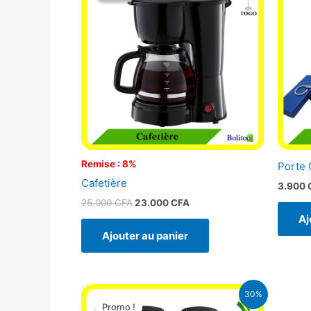
était :
est :
25.000 CFA.
23.000 CFA.
Remise : 8%
Porte 
Cafetière
3.900
25.000
CFA
23.000
CFA
Aj
Ajouter au panier
Le
Le
30%
prix
prix
Promo !
Promo !