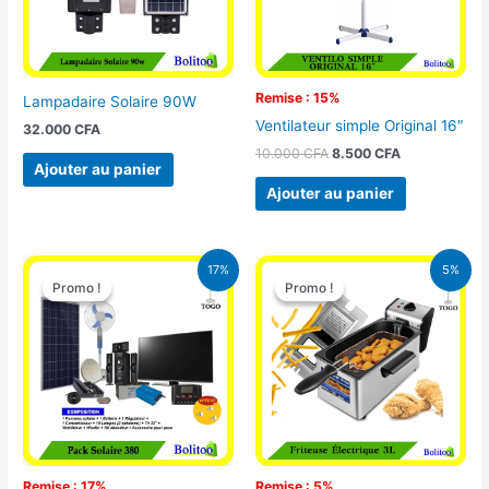
Remise : 15%
Lampadaire Solaire 90W
Ventilateur simple Original 16″
32.000
CFA
10.000
CFA
8.500
CFA
Ajouter au panier
Ajouter au panier
Le
Le
Le
Le
17%
5%
prix
prix
prix
prix
Promo !
Promo !
Promo !
Promo !
initial
actuel
initial
actuel
était :
est :
était :
est :
430.000 CFA.
355.000 CFA.
39.000 CFA.
37.000 CFA.
Remise : 17%
Remise : 5%