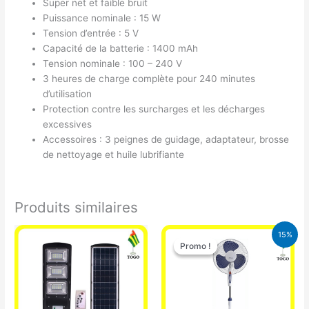
Super net et faible bruit
Puissance nominale : 15 W
Tension d’entrée : 5 V
Capacité de la batterie : 1400 mAh
Tension nominale : 100 – 240 V
3 heures de charge complète pour 240 minutes
d’utilisation
Protection contre les surcharges et les décharges
excessives
Accessoires : 3 peignes de guidage, adaptateur, brosse
de nettoyage et huile lubrifiante
Produits similaires
Le
Le
15%
prix
prix
Promo !
Promo !
initial
actuel
était :
est :
10.000 CFA.
8.500 CFA.