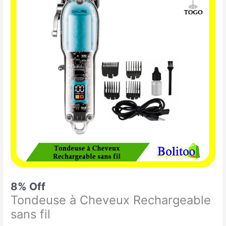
était :
est :
à
12.500 CFA.
11.500 CFA.
Cheveux
Rechargeable
sans
fil
8% Off
Tondeuse à Cheveux Rechargeable
sans fil