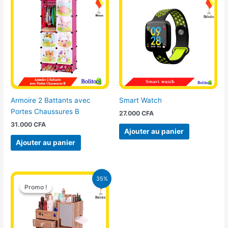
Armoire 2 Battants avec
Smart Watch
Portes Chaussures B
27.000
CFA
31.000
CFA
Ajouter au panier
Ajouter au panier
Le
Le
35%
prix
prix
Promo !
Promo !
initial
actuel
était :
est :
12.400 CFA.
8.000 CFA.