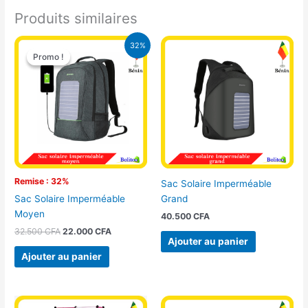
Produits similaires
Le
Le
32%
prix
prix
Promo !
Promo !
initial
actuel
était :
est :
32.500 CFA.
22.000 CFA.
Remise : 32%
Sac Solaire Imperméable
Grand
Sac Solaire Imperméable
Moyen
40.500
CFA
32.500
CFA
22.000
CFA
Ajouter au panier
Ajouter au panier