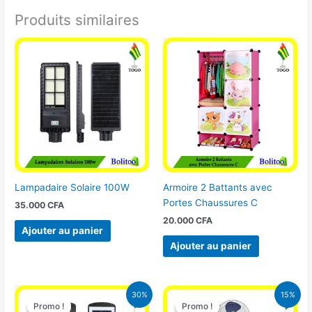
Produits similaires
Lampadaire Solaire 100W
Armoire 2 Battants avec
Portes Chaussures C
35.000
CFA
20.000
CFA
Ajouter au panier
Ajouter au panier
Le
Le
Le
Le
30%
15%
prix
prix
prix
prix
Promo !
Promo !
Promo !
Promo !