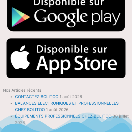
Nos Articles récents
CONTACTEZ BOLITOO
1 août 2026
BALANCES ÉLECTRONIQUES ET PROFESSIONNELLES
CHEZ BOLITOO
1 août 2026
ÉQUIPEMENTS PROFESSIONNELS CHEZ BOLITOO
30 juillet
2026