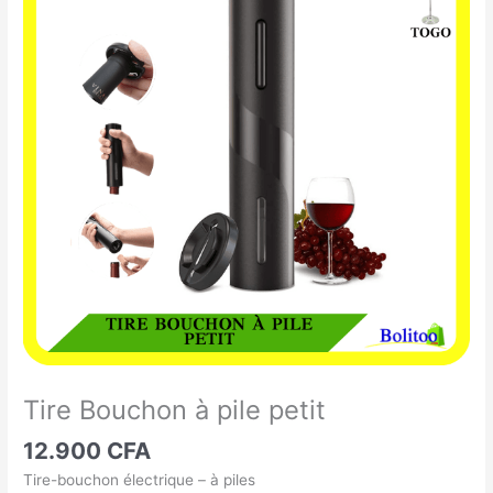
Bouchon
à
pile
petit
Tire Bouchon à pile petit
12.900
CFA
Tire-bouchon électrique – à piles