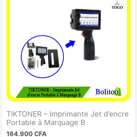
-
Imprimante
Jet
d'encre
Portable
à
Marquage
B
TIKTONER – Imprimante Jet d’encre
Portable à Marquage B
164.900
CFA