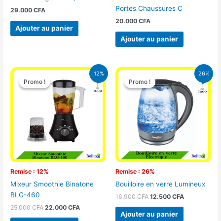
Portes Chaussures C
29.000
CFA
20.000
CFA
Ajouter au panier
Ajouter au panier
Le
Le
Le
Le
12%
26%
prix
prix
prix
prix
Promo !
Promo !
Promo !
Promo !
initial
actuel
initial
actuel
était :
est :
était :
est :
25.000 CFA.
22.000 CFA.
16.900 CFA.
12.500 CFA.
Remise : 12%
Remise : 26%
Mixeur Smoothie Binatone
Bouilloire en verre Lumineux
BLG-460
16.900
CFA
12.500
CFA
25.000
CFA
22.000
CFA
Ajouter au panier