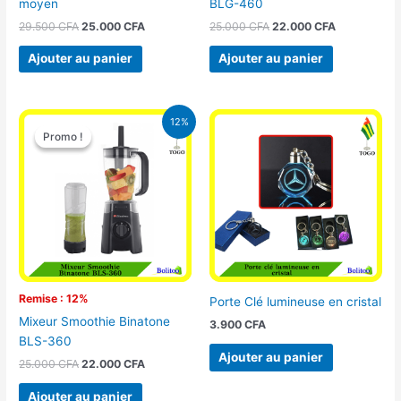
moyen
BLG-460
29.500
CFA
25.000
CFA
25.000
CFA
22.000
CFA
Ajouter au panier
Ajouter au panier
Le
Le
12%
prix
prix
Promo !
Promo !
initial
actuel
était :
est :
25.000 CFA.
22.000 CFA.
Remise : 12%
Porte Clé lumineuse en cristal
Mixeur Smoothie Binatone
3.900
CFA
BLS-360
Ajouter au panier
25.000
CFA
22.000
CFA
Ajouter au panier