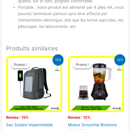
qualité, sûr et sain, poignée confortable.
Portable : notre produit est alimenté par 4 piles AA, vous
pouvez l’emmener partout sans être affecté par
l’alimentation électrique, tels que les terres agricoles, les
pâturages, les laboratoires, etc
Produits similaires
Le
Le
Le
Le
15%
12%
prix
prix
prix
prix
Promo !
Promo !
Promo !
Promo !
initial
actuel
initial
actuel
était :
est :
était :
est :
29.500 CFA.
25.000 CFA.
25.000 CFA.
22.000 CFA
Remise : 15%
Remise : 12%
Sac Solaire Imperméable
Mixeur Smoothie Binatone