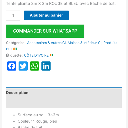
Tente pliante 3m X 3m ROUGE et BLEU avec Bâche de toit.
Ajouter au panier
COMMANDER SUR WHATSAPP
Catégories :
Accessoires & Autres CI
,
Maison & Intérieur CI
,
Produits
BLT
Étiquette :
CÔTE D'IVOIRE
Facebook
Twitter
WhatsApp
LinkedIn
Description
Avis (0)
Surface au sol : 3x3m
Couleur : Rouge, bleu
Bâche de toit