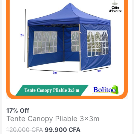
était :
est :
Canopy
120.000 CFA.
99.900 CFA.
Pliable
3x3m
17% Off
Tente Canopy Pliable 3x3m
120.000
CFA
99.900
CFA