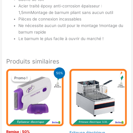
Acier traité époxy anti-corrosion épaisseur :
1,5mmMontage de barnum pliant sans aucun outil
Pièces de connexion incassables
Ne nécessite aucun outil pour le montage !montage du
barnum rapide
Le barnum le plus facile à ouvrir du marché !
Produits similaires
Le
Le
50%
prix
prix
Promo !
Promo !
initial
actuel
était :
est :
15.000 CFA.
7.500 CFA.
Remise : 50%
Friteuse électrique