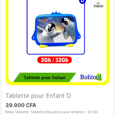
pour
Enfant
D
Tablette pour Enfant D
39.900
CFA
Bébé Tablette, Tablette Educative pour enfants – 32 Go