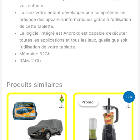
vos enfants.
Laissez votre enfant développer une compréhension
précoce des appareils informatiques grâce à l’utilisation
de cette tablette.
Le logiciel intégré est Android; est capable d’exécuter
toutes les applications et tous les jeux, quelle que soit
l’utilisation de votre tablette.
Mémoire: 32Gb
RAM: 2 Gb
Produits similaires
Le
Le
12%
prix
prix
Promo !
Promo !
initial
actuel
était :
est :
25.000 CFA.
22.000 CFA