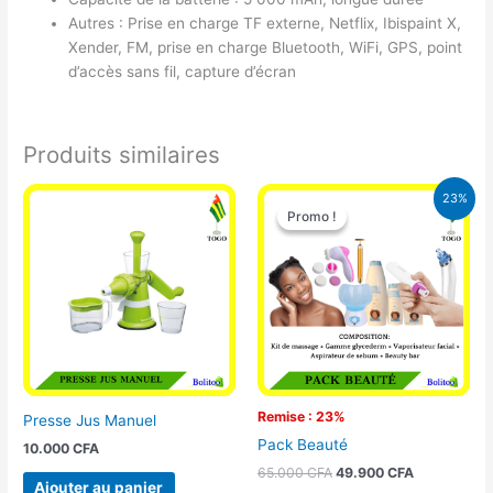
Autres : Prise en charge TF externe, Netflix, Ibispaint X,
Xender, FM, prise en charge Bluetooth, WiFi, GPS, point
d’accès sans fil, capture d’écran
Produits similaires
Le
Le
23%
prix
prix
Promo !
Promo !
initial
actuel
était :
est :
65.000 CFA.
49.900 CFA
Remise : 23%
Presse Jus Manuel
Pack Beauté
10.000
CFA
65.000
CFA
49.900
CFA
Ajouter au panier