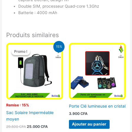
Double SIM, processeur Quad-core 1.3Ghz
Batterie : 4000 mAh
Produits similaires
Le
Le
15%
prix
prix
Promo !
Promo !
initial
actuel
était :
est :
29.500 CFA.
25.000 CFA.
Remise : 15%
Porte Clé lumineuse en cristal
Sac Solaire Imperméable
3.900
CFA
moyen
Ajouter au panier
29.500
CFA
25.000
CFA