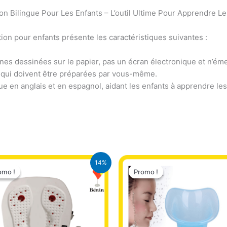
n Bilingue Pour Les Enfants – L’outil Ultime Pour Apprendre Le
tion pour enfants présente les caractéristiques suivantes :
ônes dessinées sur le papier, pas un écran électronique et n’ém
r, qui doivent être préparées par vous-même.
ue en anglais et en espagnol, aidant les enfants à apprendre les
Le
Le
Le
Le
14%
prix
prix
prix
prix
omo !
omo !
Promo !
Promo !
initial
actuel
initial
actuel
était :
est :
était :
est :
21.000 CFA.
18.000 CFA.
18.000 CFA.
8.500 CFA