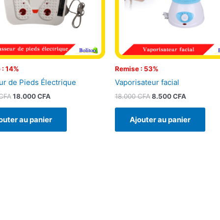
 : 14%
Remise : 53%
r de Pieds Électrique
Vaporisateur facial
CFA
18.000
CFA
18.000
CFA
8.500
CFA
outer au panier
Ajouter au panier