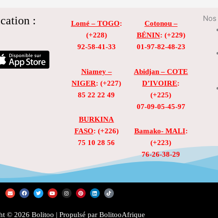
cation :
Nos 
Lomé – TOGO
:
Cotonou –
(+228)
BÉNIN
: (+229)
92-58-41-33
01-97-82-48-23
Niamey –
Abidjan – COTE
NIGER
: (+227)
D’IVOIRE
:
85 22 22 49
(+225)
07-09-05-45-97
BURKINA
FASO
: (+226)
Bamako- MALI
:
75 10 28 56
(+223)
76-26-38-29
E
F
T
Y
I
P
L
T
n
a
w
o
n
i
i
i
v
c
i
u
s
n
n
k
e
e
t
t
t
t
k
t
l
b
t
u
a
e
e
o
t © 2026 Bolitoo | Propulsé par BolitooAfrique
o
o
e
b
g
r
d
k