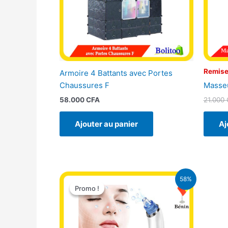
Remise
Armoire 4 Battants avec Portes
Masseu
Chaussures F
21.000
58.000
CFA
Aj
Ajouter au panier
Le
Le
58%
prix
prix
Promo !
Promo !
initial
actuel
était :
est :
18.000 CFA.
7.500 CFA.