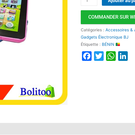
Ajouter au p
COMMANDER SUR W
Catégories :
Accessoires & 
Gadgets Électronique BJ
Étiquette :
BÉNIN
Faceboo
Twitte
Wha
L