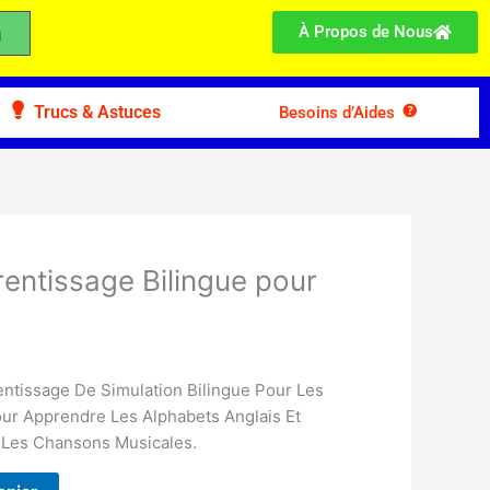
À Propos de Nous
Trucs & Astuces
Besoins d’Aides
rentissage Bilingue pour
entissage De Simulation Bilingue Pour Les
Pour Apprendre Les Alphabets Anglais Et
t Les Chansons Musicales.