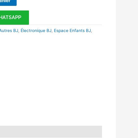
anier
HATSAPP
Autres BJ
,
Électronique BJ
,
Espace Enfants BJ
,
k
r
tsApp
inkedIn