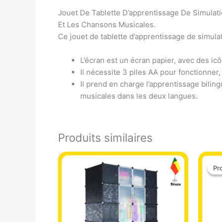
Jouet De Tablette D’apprentissage De Simulatio
Et Les Chansons Musicales.
Ce jouet de tablette d’apprentissage de simula
L’écran est un écran papier, avec des ic
Il nécessite 3 piles AA pour fonctionne
Il prend en charge l’apprentissage biling
musicales dans les deux langues.
Produits similaires
Pr
Pr