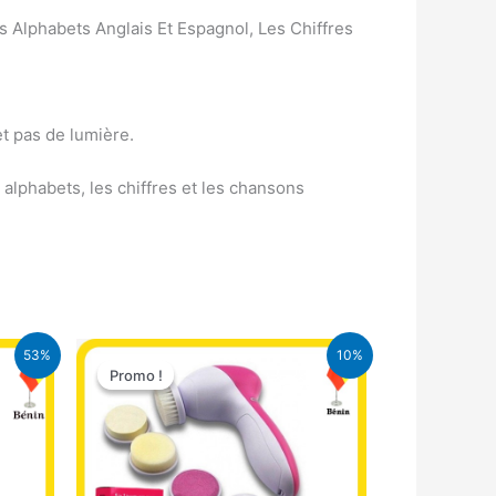
s Alphabets Anglais Et Espagnol, Les Chiffres
et pas de lumière.
 alphabets, les chiffres et les chansons
Le
Le
53%
10%
prix
prix
Promo !
Promo !
initial
actuel
était :
est :
.
3.900 CFA.
3.500 CFA.