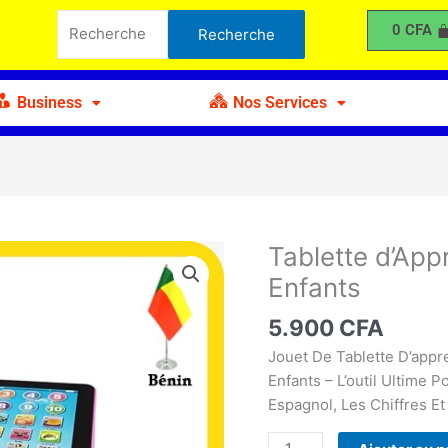
d'Apprentissage
Recherche
0
CFA
Recherche
Bilingue
pour :
pour
Enfants
Business
Nos Services
Tablette d’App
quantité
de
Enfants
Tablette
d'Apprentissage
5.900
CFA
Bilingue
Jouet De Tablette D’appr
pour
Enfants – L’outil Ultime 
Enfants
Espagnol, Les Chiffres E