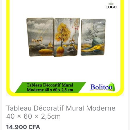
Décoratif
Mural
Moderne
40
x
60
x
2,5cm
Tableau Décoratif Mural Moderne
40 x 60 x 2,5cm
14.900
CFA