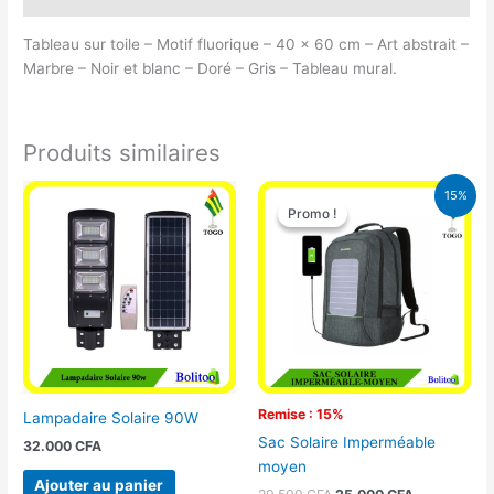
Tableau sur toile – Motif fluorique – 40 x 60 cm – Art abstrait –
Marbre – Noir et blanc – Doré – Gris – Tableau mural.
Produits similaires
Le
Le
15%
prix
prix
Promo !
Promo !
initial
actuel
était :
est :
29.500 CFA.
25.000 CFA
Remise : 15%
Lampadaire Solaire 90W
Sac Solaire Imperméable
32.000
CFA
moyen
Ajouter au panier