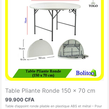
Pliante
Ronde
150
x
70
cm
Table Pliante Ronde 150 x 70 cm
99.900
CFA
Table d’appoint ronde pliable en plastique ABS et métal – Pour