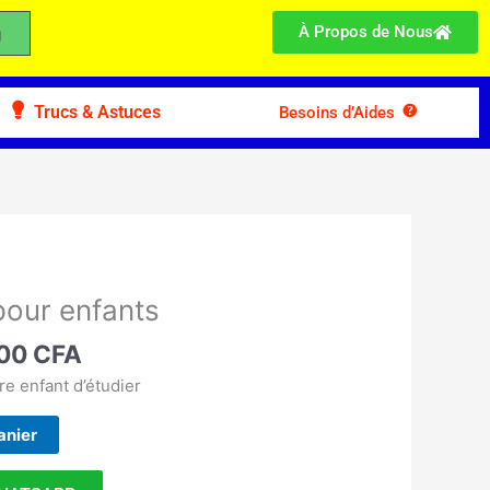
À Propos de Nous
Trucs & Astuces
Besoins d’Aides
Le
prix
pour enfants
l
actuel
:
000
CFA
est :
00 CFA.
24.000 CFA.
re enfant d’étudier
anier