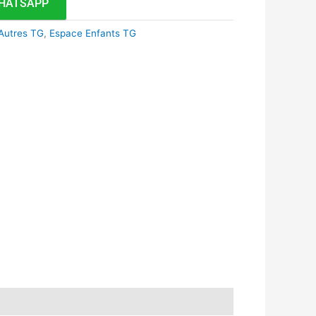
HATSAPP
Autres TG
,
Espace Enfants TG
k
r
tsApp
inkedIn