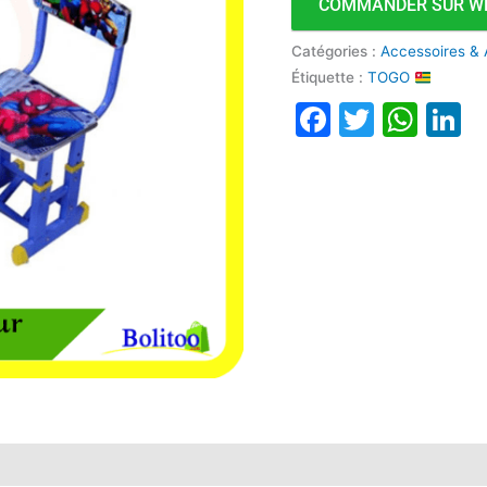
COMMANDER SUR W
Catégories :
Accessoires & 
Étiquette :
TOGO
Faceboo
Twitte
Wha
L