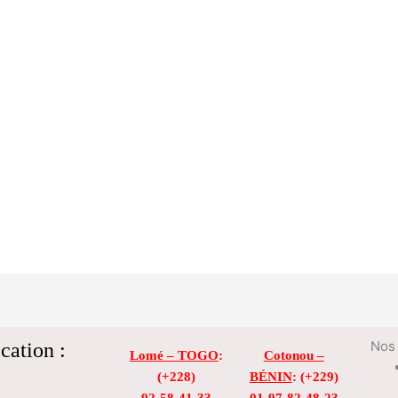
cation :
Nos 
Lomé – TOGO
:
Cotonou –
(+228)
BÉNIN
: (+229)