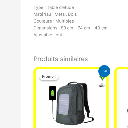
Type : Table d’étude
Matériau : Métal, Bois
Couleurs : Multiples
Dimensions : 89 cm – 74 cm – 43 cm
Ajustable : oui
Produits similaires
Le
Le
15%
prix
prix
Promo !
Promo !
initial
actuel
était :
est :
29.500 CFA.
25.000 CFA.