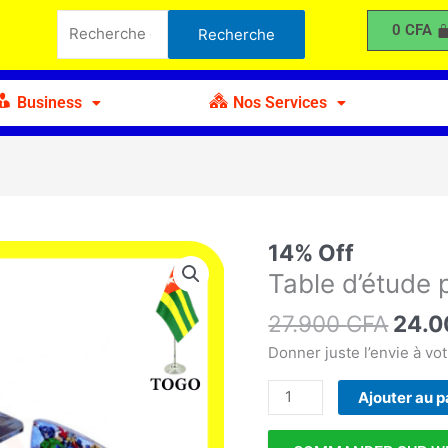
était :
est :
d'étude
Recherche
0
CFA
Recherche
27.900 CFA.
24.000 CFA.
pour
pour :
enfants
Business
Nos Services
Le
14% Off
quantité
prix
de
Table d’étude 
initia
Table
27.900
CFA
était 
24.
d'étude
27.9
pour
Donner juste l’envie à vot
enfants
Ajouter au p