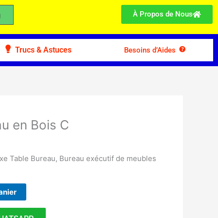
À Propos de Nous
Trucs & Astuces
Besoins d’Aides
au en Bois C
xe Table Bureau, Bureau exécutif de meubles
anier