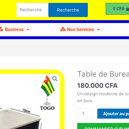
de
Recherche
0
CFA
Recherche
Bureau
pour :
en
Bois
Business
Nos Services
C
Table de Bure
quantité
de
180.000
CFA
Table
de
Un design moderne de lu
Bureau
en bois.
en
Ajouter au p
Bois
C