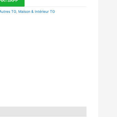
HATSAPP
Autres TG
,
Maison & Intérieur TG
k
r
tsApp
inkedIn