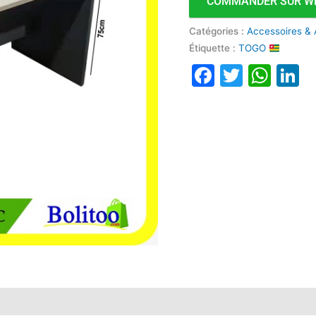
COMMANDER SUR W
Catégories :
Accessoires & 
Étiquette :
TOGO
Faceboo
Twitte
Wha
L