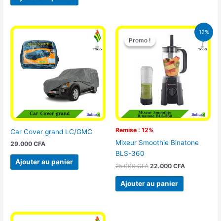
Le
Le
12%
prix
prix
Promo !
Promo !
initial
actuel
était :
est :
25.000 CFA.
22.000 CFA
Remise : 12%
Car Cover grand LC/GMC
Mixeur Smoothie Binatone
29.000
CFA
BLS-360
Ajouter au panier
25.000
CFA
22.000
CFA
Ajouter au panier