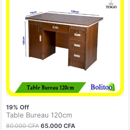
était :
est :
Bureau
80.000 CFA.
65.000 CFA.
120cm
19% Off
Table Bureau 120cm
80.000
CFA
65.000
CFA