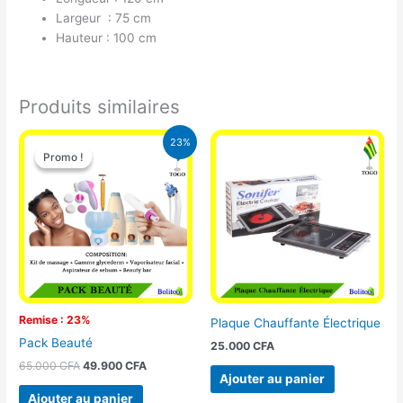
Largeur : 75 cm
Hauteur : 100 cm
Produits similaires
Le
Le
23%
prix
prix
Promo !
Promo !
initial
actuel
était :
est :
65.000 CFA.
49.900 CFA.
Remise : 23%
Plaque Chauffante Électrique
Pack Beauté
25.000
CFA
65.000
CFA
49.900
CFA
Ajouter au panier
Ajouter au panier