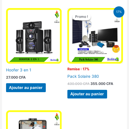
Le
Le
17%
prix
prix
Promo !
Promo !
initial
actuel
était :
est :
430.000 CFA.
355.000 
Remise : 17%
Hoofer 3 en 1
Pack Solaire 380
27.000
CFA
430.000
CFA
355.000
CFA
Ajouter au panier
Ajouter au panier