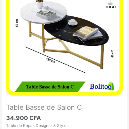
Basse
de
Salon
C
Table Basse de Salon C
34.900
CFA
Table de Repas Designer & Styler.