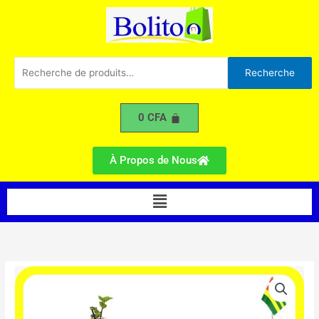
de
Aller
Salon
au
C
contenu
Recherche
Recherche
pour :
0
CFA
À Propos de Nous
Menu
quantité
de
Table