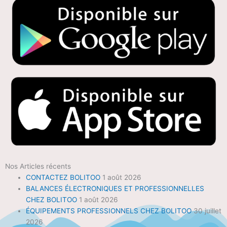
Nos Articles récents
CONTACTEZ BOLITOO
1 août 2026
BALANCES ÉLECTRONIQUES ET PROFESSIONNELLES
CHEZ BOLITOO
1 août 2026
ÉQUIPEMENTS PROFESSIONNELS CHEZ BOLITOO
30 juillet
2026