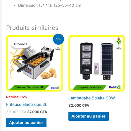
Dimension (L*l*h): 125*50*40 cm
Produits similaires
Le
Le
5%
prix
prix
Promo !
Promo !
initial
actuel
était :
est :
39.000 CFA.
37.000 CFA.
Remise : 5%
Lampadaire Solaire 90W
Friteuse Électrique 3L
32.000
CFA
39.000
CFA
37.000
CFA
Ajouter au panier
Ajouter au panier