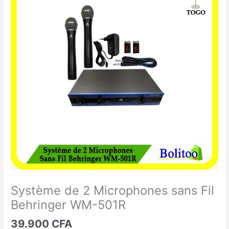
de
2
Microphones
sans
Fil
Behringer
WM-
501R
Système de 2 Microphones sans Fil
Behringer WM-501R
39.900
CFA