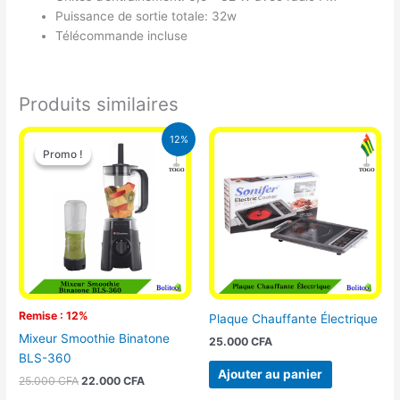
Puissance de sortie totale: 32w
Télécommande incluse
Produits similaires
Le
Le
12%
prix
prix
Promo !
Promo !
initial
actuel
était :
est :
25.000 CFA.
22.000 CFA.
Remise : 12%
Plaque Chauffante Électrique
Mixeur Smoothie Binatone
25.000
CFA
BLS-360
Ajouter au panier
25.000
CFA
22.000
CFA