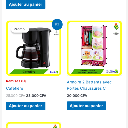
Ajouter au panier
Le
Le
8%
prix
prix
Promo !
Promo !
initial
actuel
était :
est :
25.000 CFA.
23.000 CFA.
Remise : 8%
Armoire 2 Battants avec
Portes Chaussures C
Cafetière
20.000
CFA
25.000
CFA
23.000
CFA
Ajouter au panier
Ajouter au panier