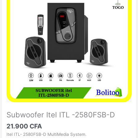
Itel
ITL
-2580FSB-
D
Subwoofer Itel ITL -2580FSB-D
21.900
CFA
Itel ITL- 2580FSB-D MultiMedia System.