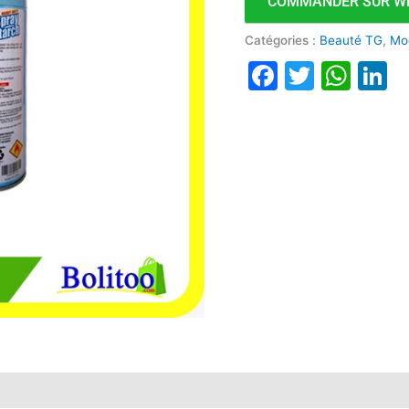
COMMANDER SUR W
Catégories :
Beauté TG
,
Mo
Faceboo
Twitte
Wha
L