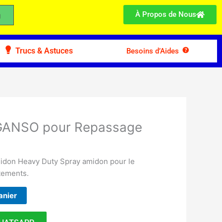
À Propos de Nous
Trucs & Astuces
Besoins d’Aides
 GANSO pour Repassage
idon Heavy Duty Spray amidon pour le
tements.
anier