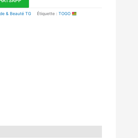
HATSAPP
de & Beauté TG
Étiquette :
TOGO
k
r
tsApp
inkedIn