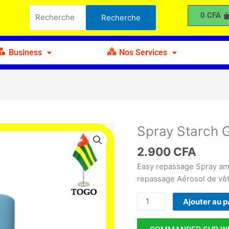
Starch
Recherche
0
CFA
Recherche
GANSO
pour :
pour
Repassage
Business
Nos Services
Spray Starch
quantité
de
2.900
CFA
Spray
Starch
Easy repassage Spray am
GANSO
repassage Aérosol de vê
pour
Ajouter au p
Repassage