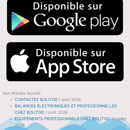
Nos Articles récents
CONTACTEZ BOLITOO
1 août 2026
BALANCES ÉLECTRONIQUES ET PROFESSIONNELLES
CHEZ BOLITOO
1 août 2026
ÉQUIPEMENTS PROFESSIONNELS CHEZ BOLITOO
30 juillet
2026