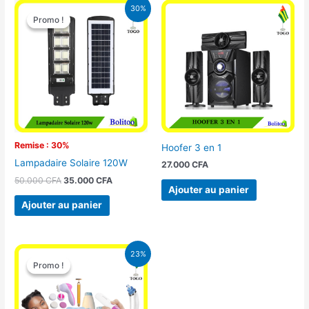
Le
Le
30%
prix
prix
Promo !
Promo !
initial
actuel
était :
est :
50.000 CFA.
35.000 CFA.
Remise : 30%
Hoofer 3 en 1
Lampadaire Solaire 120W
27.000
CFA
50.000
CFA
35.000
CFA
Ajouter au panier
Ajouter au panier
Le
Le
23%
prix
prix
Promo !
Promo !
initial
actuel
était :
est :
65.000 CFA.
49.900 CFA.