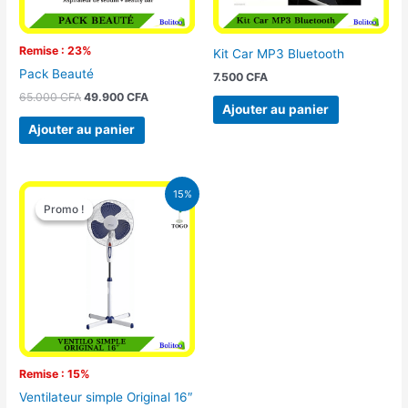
Remise : 23%
Kit Car MP3 Bluetooth
Pack Beauté
7.500
CFA
65.000
CFA
49.900
CFA
Ajouter au panier
Ajouter au panier
Le
Le
15%
prix
prix
Promo !
Promo !
initial
actuel
était :
est :
10.000 CFA.
8.500 CFA.
Remise : 15%
Ventilateur simple Original 16″