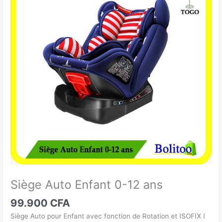
Auto
Enfant
0-
12
ans
Siège Auto Enfant 0-12 ans
99.900
CFA
Siège Auto pour Enfant avec fonction de Rotation et ISOFIX I