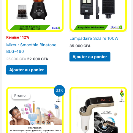
Remise : 12%
Lampadaire Solaire 100W
Mixeur Smoothie Binatone
35.000
CFA
BLG-460
Ajouter au panier
25.000
CFA
22.000
CFA
Ajouter au panier
Le
Le
23%
prix
prix
Promo !
Promo !
initial
actuel
était :
est :
65.000 CFA.
49.900 CFA.