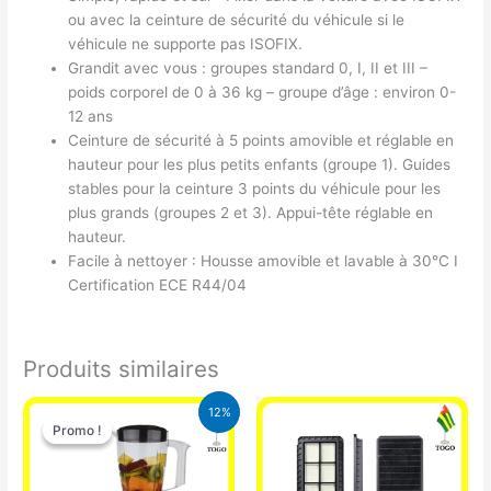
ou avec la ceinture de sécurité du véhicule si le
véhicule ne supporte pas ISOFIX.
Grandit avec vous : groupes standard 0, I, II et III –
poids corporel de 0 à 36 kg – groupe d’âge : environ 0-
12 ans
Ceinture de sécurité à 5 points amovible et réglable en
hauteur pour les plus petits enfants (groupe 1). Guides
stables pour la ceinture 3 points du véhicule pour les
plus grands (groupes 2 et 3). Appui-tête réglable en
hauteur.
Facile à nettoyer : Housse amovible et lavable à 30°C I
Certification ECE R44/04
Produits similaires
Le
Le
12%
prix
prix
Promo !
Promo !
initial
actuel
était :
est :
25.000 CFA.
22.000 CFA.