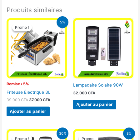
Produits similaires
Le
Le
5%
prix
prix
Promo !
Promo !
initial
actuel
était :
est :
39.000 CFA.
37.000 CFA.
Remise : 5%
Lampadaire Solaire 90W
Friteuse Électrique 3L
32.000
CFA
39.000
CFA
37.000
CFA
Ajouter au panier
Ajouter au panier
Le
Le
Le
Le
30%
8%
prix
prix
prix
prix
Promo !
Promo !
Promo !
Promo !