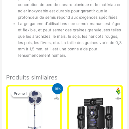
conception de bec de canard bionique et le matériau en
acier inoxydable est durable pour garantir que la
profondeur de semis répond aux exigences spécifiées.
Large gamme d’utilisations : ce semoir manuel est léger
et flexible, et peut semer des graines granuleuses telles
que les arachides, le maïs, le soja, les haricots rouges,
les pois, les fèves, etc. La taille des graines varie de 0,3
mm à 1,5 mm, et il est une bonne aide pour
l’ensemencement humain.
Produits similaires
Le
Le
15%
prix
prix
Promo !
Promo !
initial
actuel
était :
est :
10.000 CFA.
8.500 CFA.