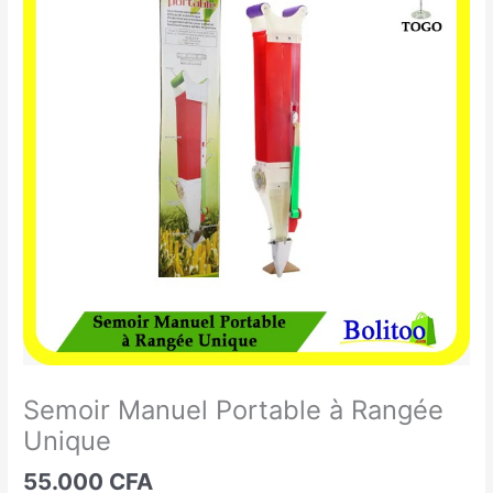
Manuel
Portable
à
Rangée
Unique
Semoir Manuel Portable à Rangée
Unique
55.000
CFA