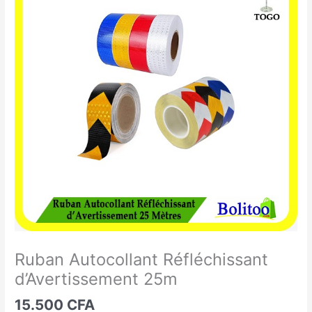
Autocollant
Réfléchissant
d'Avertissement
25m
Ruban Autocollant Réfléchissant
d’Avertissement 25m
15.500
CFA