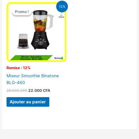
Le
Le
12%
prix
prix
Promo !
Promo !
initial
actuel
était :
est :
25.000 CFA.
22.000 CFA.
Remise : 12%
Mixeur Smoothie Binatone
BLG-460
25.000
CFA
22.000
CFA
Ajouter au panier