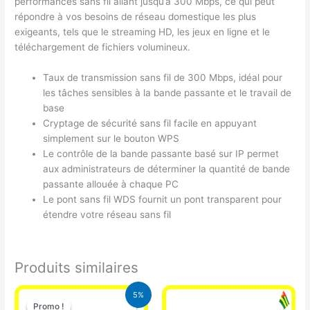
performances sans fil allant jusqu’à 300 Mbps, ce qui peut
répondre à vos besoins de réseau domestique les plus
exigeants, tels que le streaming HD, les jeux en ligne et le
téléchargement de fichiers volumineux.
Taux de transmission sans fil de 300 Mbps, idéal pour
les tâches sensibles à la bande passante et le travail de
base
Cryptage de sécurité sans fil facile en appuyant
simplement sur le bouton WPS
Le contrôle de la bande passante basé sur IP permet
aux administrateurs de déterminer la quantité de bande
passante allouée à chaque PC
Le pont sans fil WDS fournit un pont transparent pour
étendre votre réseau sans fil
Produits similaires
Le
Le
5%
prix
prix
Promo !
Promo !