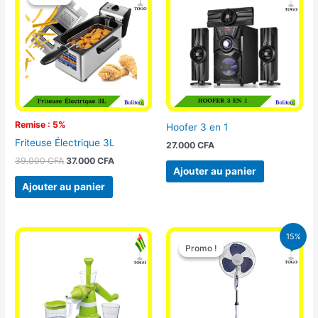
initial
actuel
était :
est :
39.000 CFA.
37.000 CFA.
Remise : 5%
Hoofer 3 en 1
Friteuse Électrique 3L
27.000
CFA
39.000
CFA
37.000
CFA
Ajouter au panier
Ajouter au panier
Le
Le
15%
prix
prix
Promo !
Promo !
initial
actuel
était :
est :
10.000 CFA.
8.500 CFA.