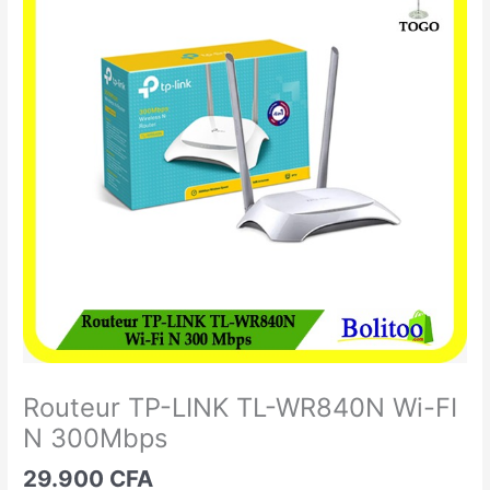
TP-
LINK
TL-
WR840N
Wi-
FI
N
300Mbps
Routeur TP-LINK TL-WR840N Wi-FI
N 300Mbps
29.900
CFA