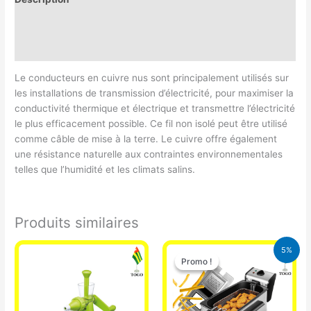
Informations complémentaires
Avis (0)
Le conducteurs en cuivre nus sont principalement utilisés sur
les installations de transmission d’électricité, pour maximiser la
conductivité thermique et électrique et transmettre l’électricité
le plus efficacement possible. Ce fil non isolé peut être utilisé
comme câble de mise à la terre. Le cuivre offre également
une résistance naturelle aux contraintes environnementales
telles que l’humidité et les climats salins.
Produits similaires
Le
Le
5%
prix
prix
Promo !
Promo !
initial
actuel
était :
est :
39.000 CFA.
37.000 CFA.