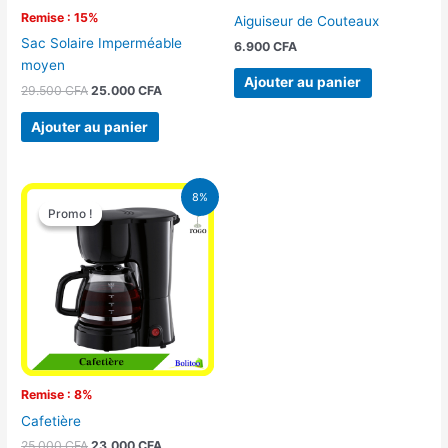
Remise : 15%
Aiguiseur de Couteaux
Sac Solaire Imperméable
6.900
CFA
moyen
Ajouter au panier
29.500
CFA
25.000
CFA
Ajouter au panier
Le
Le
8%
prix
prix
Promo !
Promo !
initial
actuel
était :
est :
25.000 CFA.
23.000 CFA.
Remise : 8%
Cafetière
25.000
CFA
23.000
CFA