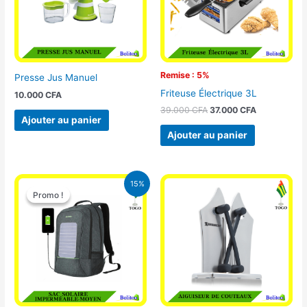
Remise : 5%
Presse Jus Manuel
Friteuse Électrique 3L
10.000
CFA
39.000
CFA
37.000
CFA
Ajouter au panier
Ajouter au panier
Le
Le
15%
prix
prix
Promo !
Promo !
initial
actuel
était :
est :
29.500 CFA.
25.000 CFA.