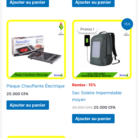
Ajouter au panier
Ajouter au panier
Le
Le
15%
prix
prix
Promo !
Promo !
initial
actuel
était :
est :
29.500 CFA.
25.000 CFA
Remise : 15%
Plaque Chauffante Électrique
Sac Solaire Imperméable
25.000
CFA
moyen
Ajouter au panier
29.500
CFA
25.000
CFA
Ajouter au panier