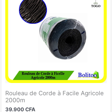
de
Corde
à
Facile
Agricole
2000m
Rouleau de Corde à Facile Agricole
2000m
39.900
CFA