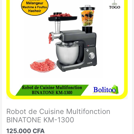
de
Cuisine
Multifonction
BINATONE
KM-
1300
Robot de Cuisine Multifonction
BINATONE KM-1300
125.000
CFA