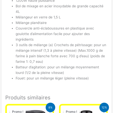
1200W haute puissance
Bol de mixage en acier inoxydable de grande capacité
4L
Mélangeur en verre de 1,5 L
Mélange planétaire
Couvercle anti-éclaboussures en plastique avec
goulotte d’alimentation facile pour ajouter des
ingrédients
3 outils de mélange (a) Crochets de pétrissage: pour un
mélange intensif (1,3 à pleine vitesse) (Max.1000 g de
farine à pain blanche forte avec 700 g d’eau) (poids de
farine 1: 0,7 eau)
Batteur d’agitation: pour un mélange moyennement
lourd (1/2 de la pleine vitesse)
Fouet: pour un mélange léger (pleine vitesse)
Produits similaires
Le
Le
Le
Le
8%
12%
prix
prix
prix
prix
Promo !
Promo !
Promo !
Promo !