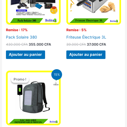
Remise : 17%
Remise : 5%
Pack Solaire 380
Friteuse Électrique 3L
430.000
CFA
355.000
CFA
39.000
CFA
37.000
CFA
Ajouter au panier
Ajouter au panier
Le
Le
15%
prix
prix
Promo !
Promo !
initial
actuel
était :
est :
29.500 CFA.
25.000 CFA.