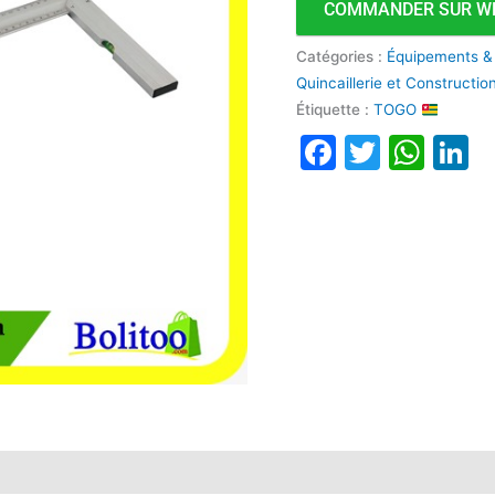
COMMANDER SUR W
Catégories :
Équipements &
Quincaillerie et Constructi
Étiquette :
TOGO
Faceboo
Twitte
Wha
L