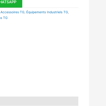
HATSAPP
 Accessoires TG
,
Équipements Industriels TG
,
ons TG
k
r
tsApp
inkedIn