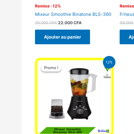
Remise : 12%
Remise
Mixeur Smoothie Binatone BLS-360
Friteu
25.000
CFA
22.000
CFA
39.00
Ajouter au panier
Aj
Le
Le
12%
prix
prix
Promo !
Promo !
initial
actuel
était :
est :
25.000 CFA.
22.000 CFA.