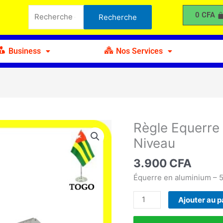
Equerre
Recherche
0
CFA
Recherche
en
pour :
Aluminium
50cm
Business
Nos Services
avec
Niveau
Règle Equerre
quantité
de
Niveau
Règle
Equerre
3.900
CFA
en
Équerre en aluminium – 5
Aluminium
50cm
Ajouter au p
avec
Niveau