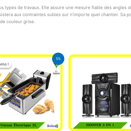
s types de travaux. Elle assure une mesure fiable des angles dr
sistera aux contraintes subies sur n’importe quel chantier. Sa 
 de couleur grise.
Le
Le
5%
prix
prix
omo !
omo !
initial
actuel
était :
est :
39.000 CFA.
37.000 CFA.