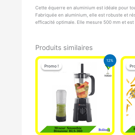
Cette équerre en aluminium est idéale pour tou
Fabriquée en aluminium, elle est robuste et ré
efficacité optimale. Elle mesure 500 mm et est
Produits similaires
Le
Le
12%
prix
prix
Promo !
Promo !
Pr
Pr
initial
actuel
était :
est :
25.000 CFA.
22.000 CFA.