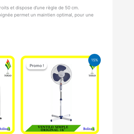
oits et dispose d’une règle de 50 cm.
poignée permet un maintien optimal, pour une
Le
Le
15%
prix
prix
Promo !
Promo !
initial
actuel
était :
est :
10.000 CFA.
8.500 CFA.