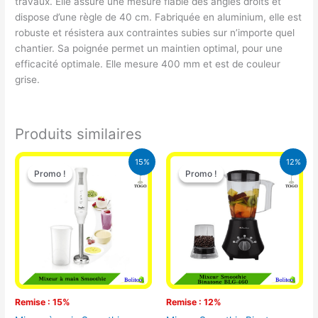
travaux. Elle assure une mesure fiable des angles droits et
dispose d’une règle de 40 cm. Fabriquée en aluminium, elle est
robuste et résistera aux contraintes subies sur n’importe quel
chantier. Sa poignée permet un maintien optimal, pour une
efficacité optimale. Elle mesure 400 mm et est de couleur
grise.
Produits similaires
Le
Le
Le
Le
15%
12%
prix
prix
prix
prix
Promo !
Promo !
Promo !
Promo !
initial
actuel
initial
actuel
était :
est :
était :
est :
12.900 CFA.
11.000 CFA.
25.000 CFA.
22.000 CFA
Remise : 15%
Remise : 12%