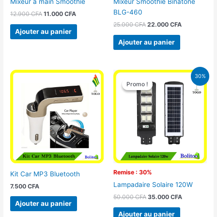
Mixeur à main Smoothie
Mixeur Smoothie Binatone
BLG-460
12.900
CFA
11.000
CFA
25.000
CFA
22.000
CFA
Ajouter au panier
Ajouter au panier
Le
Le
30%
prix
prix
Promo !
Promo !
initial
actuel
était :
est :
50.000 CFA.
35.000 CFA
Remise : 30%
Kit Car MP3 Bluetooth
Lampadaire Solaire 120W
7.500
CFA
50.000
CFA
35.000
CFA
Ajouter au panier
Ajouter au panier