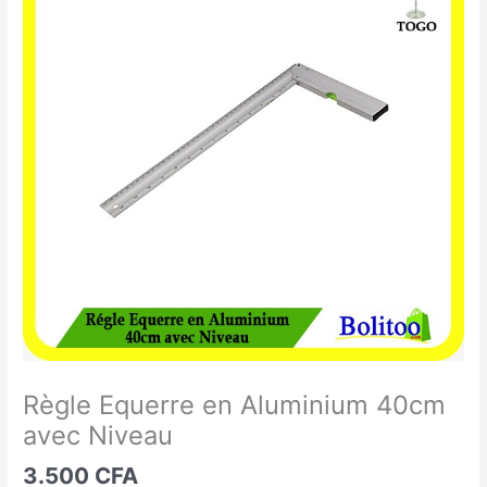
Equerre
en
Aluminium
40cm
avec
Niveau
Règle Equerre en Aluminium 40cm
avec Niveau
3.500
CFA