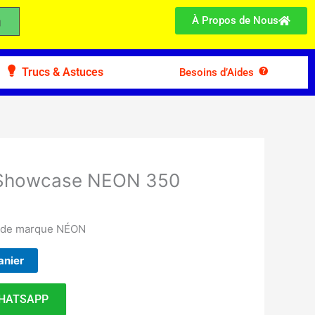
À Propos de Nous
Trucs & Astuces
Besoins d’Aides
r Showcase NEON 350
e de marque NÉON
anier
HATSAPP