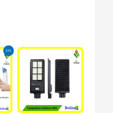
23%
CFA.