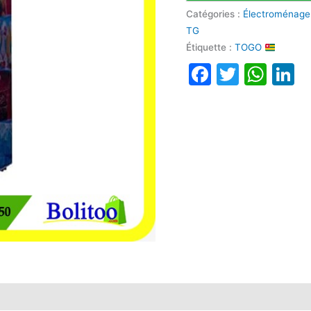
Catégories :
Électroménage
TG
Étiquette :
TOGO
Faceboo
Twitte
Wha
L