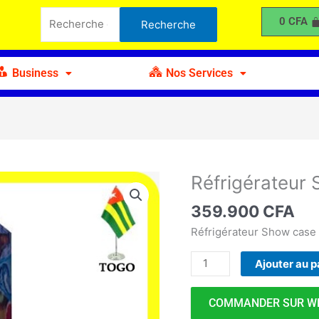
Showcase
Recherche
0
CFA
Recherche
NEON
pour :
350
Business
Nos Services
Réfrigérateu
quantité
de
359.900
CFA
Réfrigérateur
Showcase
Réfrigérateur Show cas
NEON
Ajouter au p
350
COMMANDER SUR W