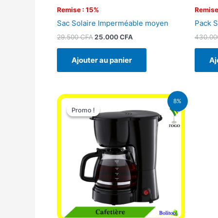
Remise : 15%
Remise
Sac Solaire Imperméable moyen
Pack S
29.500
CFA
25.000
CFA
430.0
Ajouter au panier
Aj
Le
Le
8%
prix
prix
Promo !
Promo !
initial
actuel
était :
est :
25.000 CFA.
23.000 CFA.