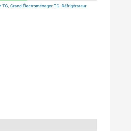
r TG
,
Grand Électroménager TG
,
Réfrigérateur
k
r
tsApp
inkedIn