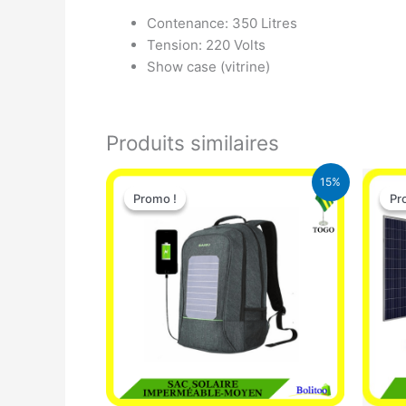
Contenance: 350 Litres
Tension: 220 Volts
Show case (vitrine)
Produits similaires
Le
Le
15%
prix
prix
Promo !
Promo !
Pr
Pr
initial
actuel
était :
est :
29.500 CFA.
25.000 CFA.