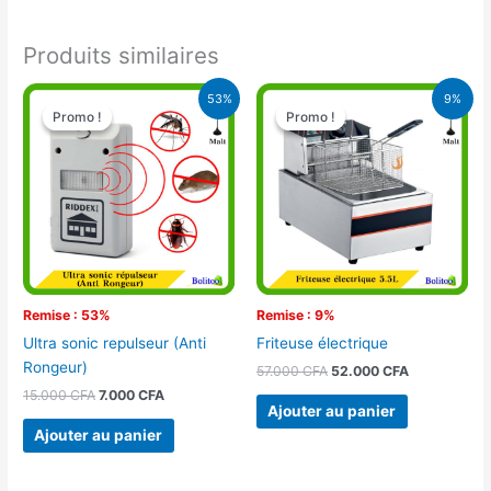
Produits similaires
Le
Le
Le
Le
53%
9%
prix
prix
prix
prix
Promo !
Promo !
Promo !
Promo !
initial
actuel
initial
actuel
était :
est :
était :
est :
15.000 CFA.
7.000 CFA.
57.000 CFA.
52.000 CFA.
Remise : 53%
Remise : 9%
Ultra sonic repulseur (Anti
Friteuse électrique
Rongeur)
57.000
CFA
52.000
CFA
15.000
CFA
7.000
CFA
Ajouter au panier
Ajouter au panier