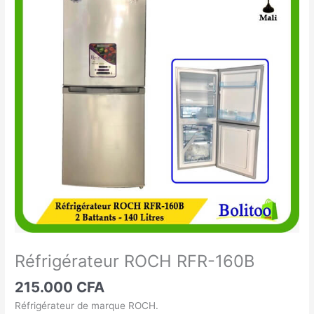
ROCH
RFR-
160B
Réfrigérateur ROCH RFR-160B
215.000
CFA
Réfrigérateur de marque ROCH.