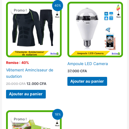
Le
Le
40%
prix
prix
Promo !
Promo !
initial
actuel
était :
est :
20.000 CFA.
12.000 CFA.
Remise : 40%
Ampoule LED Camera
Vêtement Amincisseur de
37.000
CFA
sudation
Ajouter au panier
20.000
CFA
12.000
CFA
Ajouter au panier
Le
Le
18%
prix
prix
Promo !
Promo !
initial
actuel
était :
est :