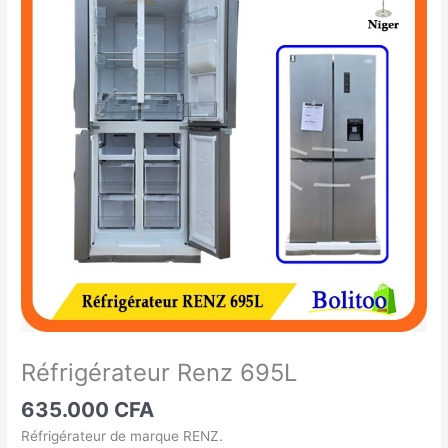
Renz
695L
Réfrigérateur Renz 695L
635.000
CFA
Réfrigérateur de marque RENZ.