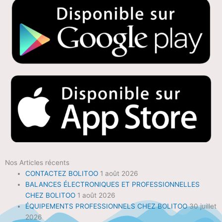
Nos Articles récents
CONTACTEZ BOLITOO
1 août 2026
BALANCES ÉLECTRONIQUES ET PROFESSIONNELLES
CHEZ BOLITOO
1 août 2026
ÉQUIPEMENTS PROFESSIONNELS CHEZ BOLITOO
30 juillet
2026