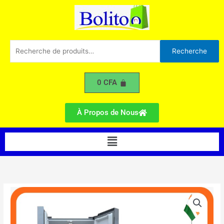
695L
Aller
au
contenu
Recherche
Recherche
pour :
0
CFA
À Propos de Nous
Menu
quantité
de
Réfrigérateur