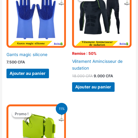
initial
actuel
était :
est :
18.000 CFA.
9.000 CFA.
Remise : 50%
Gants magic silicone
Vêtement Amincisseur de
7.500
CFA
sudation
Ajouter au panier
18.000
CFA
9.000
CFA
Ajouter au panier
Le
Le
11%
prix
prix
Promo !
Promo !
initial
actuel
était :
est :
9.500 CFA.
8.500 CFA.