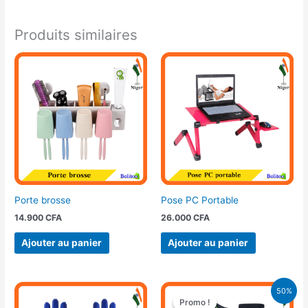
Produits similaires
Porte brosse
Pose PC Portable
14.900
CFA
26.000
CFA
Ajouter au panier
Ajouter au panier
Le
Le
50%
prix
prix
Promo !
Promo !