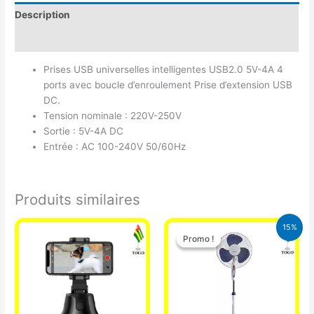
Description
Avis (0)
Prises USB universelles intelligentes USB2.0 5V-4A 4
ports avec boucle d’enroulement Prise d’extension USB
DC.
Tension nominale : 220V-250V
Sortie : 5V-4A DC
Entrée : AC 100-240V 50/60Hz
Produits similaires
Le
Le
15%
prix
prix
Promo !
Promo !
initial
actuel
était :
est :
10.000 CFA.
8.500 CFA.