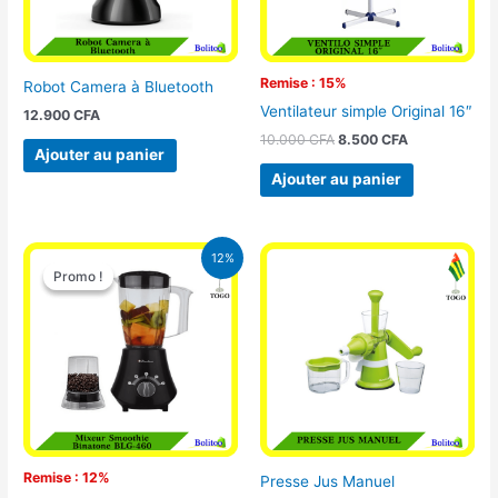
Remise : 15%
Robot Camera à Bluetooth
Ventilateur simple Original 16″
12.900
CFA
10.000
CFA
8.500
CFA
Ajouter au panier
Ajouter au panier
Le
Le
12%
prix
prix
Promo !
Promo !
initial
actuel
était :
est :
25.000 CFA.
22.000 CFA.
Remise : 12%
Presse Jus Manuel