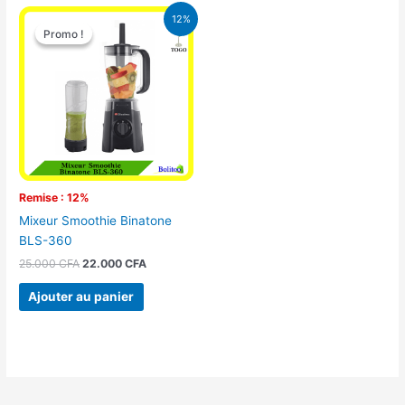
Le
Le
12%
prix
prix
Promo !
Promo !
initial
actuel
était :
est :
25.000 CFA.
22.000 CFA.
Remise : 12%
Mixeur Smoothie Binatone
BLS-360
25.000
CFA
22.000
CFA
Ajouter au panier