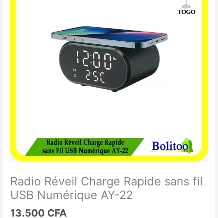
Réveil
Charge
Rapide
sans
fil
USB
Numérique
AY-
22
Radio Réveil Charge Rapide sans fil
USB Numérique AY-22
13.500
CFA