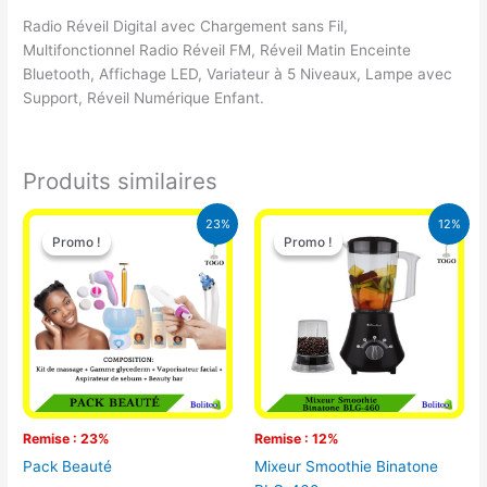
Radio Réveil Digital avec Chargement sans Fil,
Multifonctionnel Radio Réveil FM, Réveil Matin Enceinte
Bluetooth, Affichage LED, Variateur à 5 Niveaux, Lampe avec
Support, Réveil Numérique Enfant.
Produits similaires
Le
Le
Le
Le
23%
12%
prix
prix
prix
prix
Promo !
Promo !
Promo !
Promo !
initial
actuel
initial
actuel
était :
est :
était :
est :
65.000 CFA.
49.900 CFA.
25.000 CFA.
22.000 CFA
Remise : 23%
Remise : 12%
Pack Beauté
Mixeur Smoothie Binatone