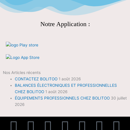
Notre Application :
Nos Articles récents
CONTACTEZ BOLITOO
1 août 2026
BALANCES ÉLECTRONIQUES ET PROFESSIONNELLES
CHEZ BOLITOO
1 août 2026
ÉQUIPEMENTS PROFESSIONNELS CHEZ BOLITOO
30 juillet
2026
E
F
T
Y
T
I
P
L