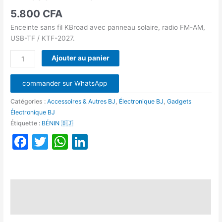
KBroad
5.800
CFA
KTF-
Enceinte sans fil KBroad avec panneau solaire, radio FM-AM,
2027
USB-TF / KTF-2027.
Ajouter au panier
commander sur WhatsApp
Catégories :
Accessoires & Autres BJ
,
Électronique BJ
,
Gadgets
Électronique BJ
Étiquette :
BÉNIN 🇧🇯
Facebook
Twitter
WhatsApp
LinkedIn
Description
Avis (0)