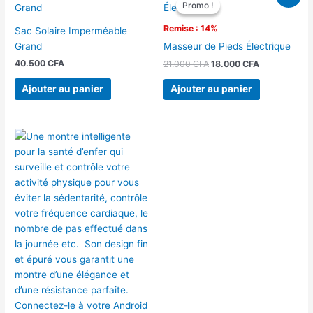
prix
prix
Promo !
Promo !
initial
actuel
était :
est :
Remise : 14%
Sac Solaire Imperméable
21.000 CFA.
18.000 CFA.
Grand
Masseur de Pieds Électrique
40.500
CFA
21.000
CFA
18.000
CFA
Ajouter au panier
Ajouter au panier