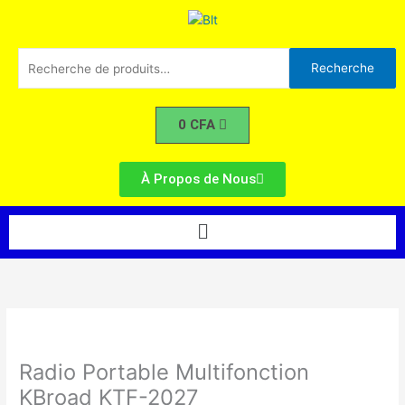
Portable
Aller
Multifonction
au
KBroad
contenu
Recherche
KTF-
Recherche
pour :
2027
0
CFA
À Propos de Nous
Menu
quantité
de
Radio
Radio Portable Multifonction
Portable
KBroad KTF-2027
Multifonction