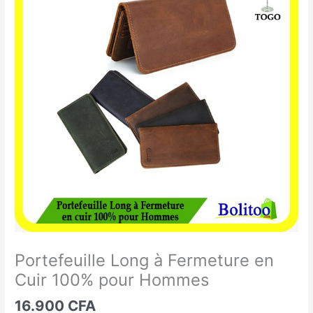
Long
à
Fermeture
en
Cuir
100%
pour
Hommes
Portefeuille Long à Fermeture en
Cuir 100% pour Hommes
16.900
CFA