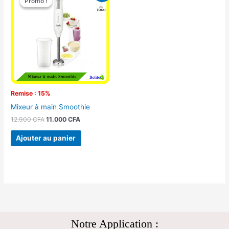
Promo !
Promo !
initial
actuel
était :
est :
12.900 CFA.
11.000 CFA.
Remise : 15%
Mixeur à main Smoothie
12.900
CFA
11.000
CFA
Ajouter au panier
Notre Application :