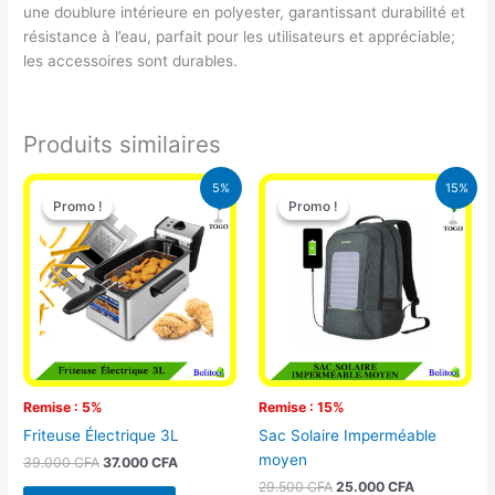
une doublure intérieure en polyester, garantissant durabilité et
résistance à l’eau, parfait pour les utilisateurs et appréciable;
les accessoires sont durables.
Produits similaires
Le
Le
Le
Le
5%
15%
prix
prix
prix
prix
Promo !
Promo !
Promo !
Promo !
initial
actuel
initial
actuel
était :
est :
était :
est :
39.000 CFA.
37.000 CFA.
29.500 CFA.
25.000 CFA
Remise : 5%
Remise : 15%
Friteuse Électrique 3L
Sac Solaire Imperméable
moyen
39.000
CFA
37.000
CFA
29.500
CFA
25.000
CFA