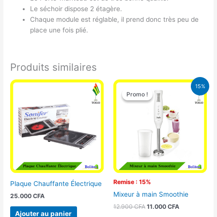
Le séchoir dispose 2 étagère.
Chaque module est réglable, il prend donc très peu de
place une fois plié.
Produits similaires
Le
Le
15%
prix
prix
Promo !
Promo !
initial
actuel
était :
est :
12.900 CFA.
11.000 CFA.
Remise : 15%
Plaque Chauffante Électrique
Mixeur à main Smoothie
25.000
CFA
12.900
CFA
11.000
CFA
Ajouter au panier