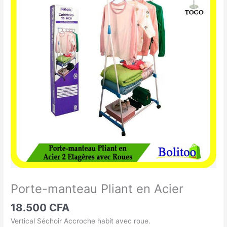
manteau
Pliant
en
Acier
Porte-manteau Pliant en Acier
18.500
CFA
Vertical Séchoir Accroche habit avec roue.