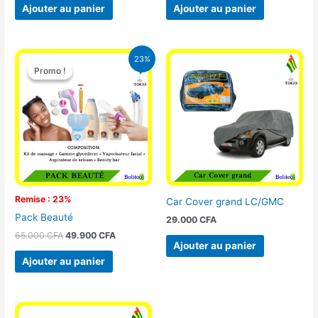
Ajouter au panier
Ajouter au panier
Le
Le
23%
prix
prix
Promo !
Promo !
initial
actuel
était :
est :
65.000 CFA.
49.900 CFA.
Remise : 23%
Car Cover grand LC/GMC
Pack Beauté
29.000
CFA
65.000
CFA
49.900
CFA
Ajouter au panier
Ajouter au panier