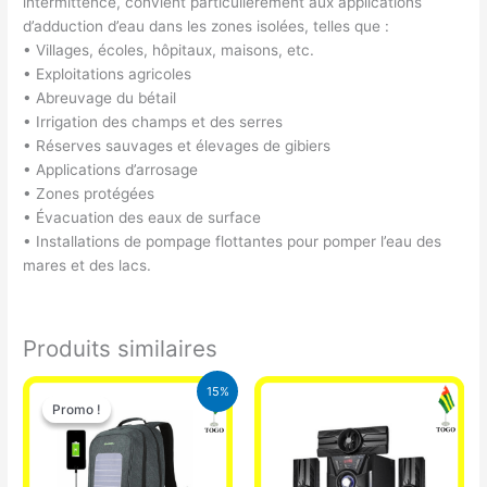
intermittence, convient particulièrement aux applications
d’adduction d’eau dans les zones isolées, telles que :
• Villages, écoles, hôpitaux, maisons, etc.
• Exploitations agricoles
• Abreuvage du bétail
• Irrigation des champs et des serres
• Réserves sauvages et élevages de gibiers
• Applications d’arrosage
• Zones protégées
• Évacuation des eaux de surface
• Installations de pompage flottantes pour pomper l’eau des
mares et des lacs.
Produits similaires
Le
Le
15%
prix
prix
Promo !
Promo !
initial
actuel
était :
est :
29.500 CFA.
25.000 CFA.