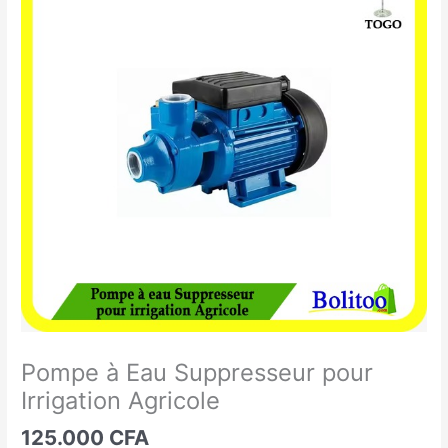
à
Eau
Suppresseur
pour
Irrigation
Agricole
Pompe à Eau Suppresseur pour
Irrigation Agricole
125.000
CFA