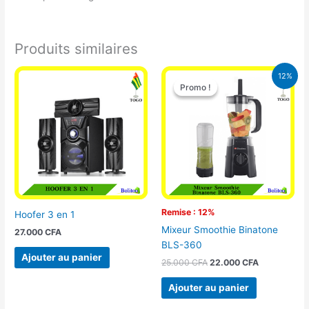
Produits similaires
Le
Le
12%
prix
prix
Promo !
Promo !
initial
actuel
était :
est :
25.000 CFA.
22.000 CFA
Remise : 12%
Hoofer 3 en 1
Mixeur Smoothie Binatone
27.000
CFA
BLS-360
Ajouter au panier
25.000
CFA
22.000
CFA
Ajouter au panier