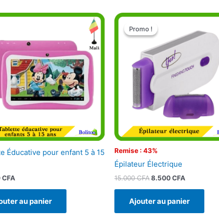
Le
Le
prix
prix
Promo !
Promo !
initial
actuel
était :
est :
15.000 CFA.
8.500 CFA
Remise : 43%
te Éducative pour enfant 5 à 15
Épilateur Électrique
15.000
CFA
8.500
CFA
0
CFA
Ajouter au panier
outer au panier