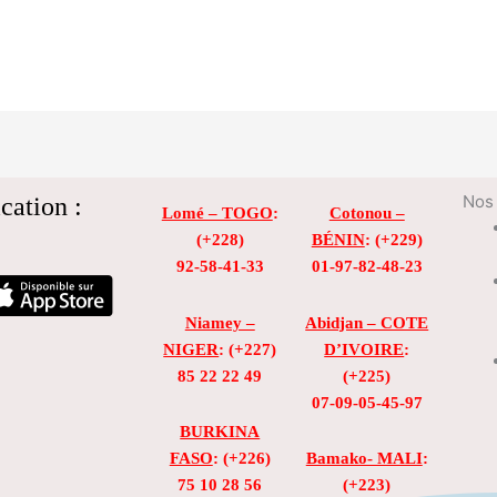
cation :
Nos 
Lomé – TOGO
:
Cotonou –
(+228)
BÉNIN
: (+229)
92-58-41-33
01-97-82-48-23
Niamey –
Abidjan – COTE
NIGER
: (+227)
D’IVOIRE
:
85 22 22 49
(+225)
07-09-05-45-97
BURKINA
FASO
: (+226)
Bamako- MALI
:
75 10 28 56
(+223)