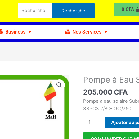
à
Recherche
0
CFA
Recherche
Eau
pour :
Solaire
3SPC3.2
Business
Nos Services
Pompe à Eau S
quantité
de
205.000
CFA
Pompe
à
Pompe à eau solaire Sub
Eau
3SPC3.2/80-D60/750.
Solaire
Ajouter au p
3SPC3.2