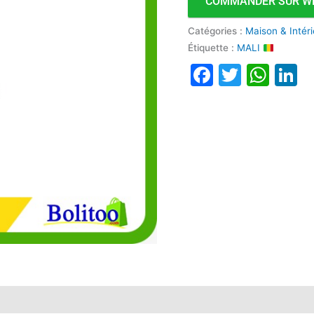
COMMANDER SUR W
Catégories :
Maison & Intér
Étiquette :
MALI
Faceboo
Twitte
Wha
L