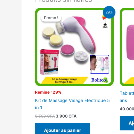
Le
Le
29%
prix
prix
Promo !
Promo !
initial
actuel
était :
est :
5.500 CFA.
3.900 CFA.
Remise : 29%
Tablet
Kit de Massage Visage Électrique 5
ans
in 1
40.00
5.500
CFA
3.900
CFA
Aj
Ajouter au panier