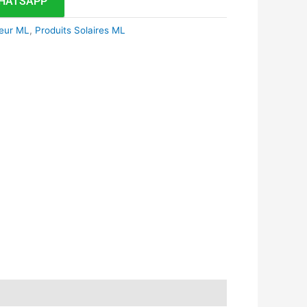
HATSAPP
ieur ML
,
Produits Solaires ML
k
r
tsApp
inkedIn