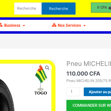
MICHELIN
Recherche
0
CFA
Recherche
205-
pour :
75
R16
Business
Nos Services
Pneu MICHELI
quantité
de
110.000
CFA
Pneu
MICHELIN
Pneu MICHELIN 205/75 R
205-
Ajouter au p
75
R16
COMMANDER SUR W