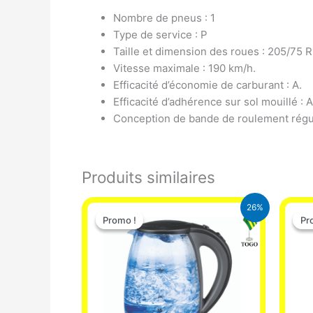
Nombre de pneus : 1
Type de service : P
Taille et dimension des roues : 205/75 R
Vitesse maximale : 190 km/h.
Efficacité d’économie de carburant : A.
Efficacité d’adhérence sur sol mouillé : A
Conception de bande de roulement régu
Produits similaires
Le
Le
26%
prix
prix
Promo !
Promo !
Pr
Pr
initial
actuel
était :
est :
16.900 CFA.
12.500 CFA.