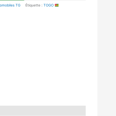
tomobiles TG
Étiquette :
TOGO
k
r
tsApp
inkedIn