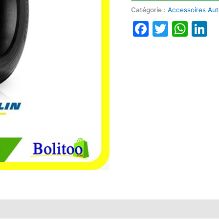
Catégorie :
Accessoires Au
Faceboo
Twitte
Wha
L