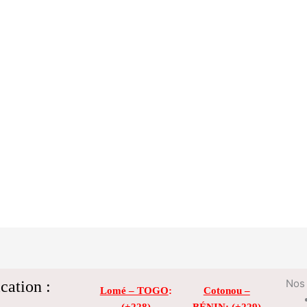
cation :
Nos 
Lomé – TOGO
:
Cotonou –