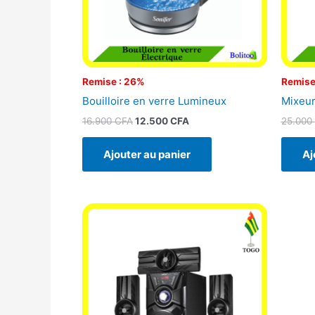
Remise : 26%
Remise
Bouilloire en verre Lumineux
Mixeur
16.900
CFA
12.500
CFA
25.000
Ajouter au panier
Aj